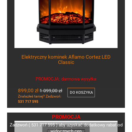
Elektryczny kominek Aflamo Cortez LED
Classic
PROMOCJA: darmowa wysyłka
899,00 zł
1 099,00 zł
DO KOSZYKA
Znalazłeś taniej? Zadzwoń:
531 717 595
PROMOCJA
Zadzwoń ( 531 717 595 ) aby uzyskać dodatkowy rabat od
widocznych cen