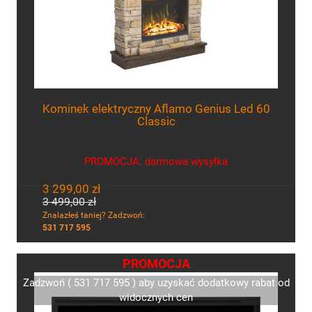
Kominek elektryczny Aflamo Genius Led 60
Classic
PROMOCJA: darmowa wysyłka
3 299,00 zł
3 499,00 zł
Znalazłeś taniej? Zadzwoń:
531 717 595
PROMOCJA
Zadzwoń ( 531 717 595 ) aby uzyskać dodatkowy rabat od
widocznych cen