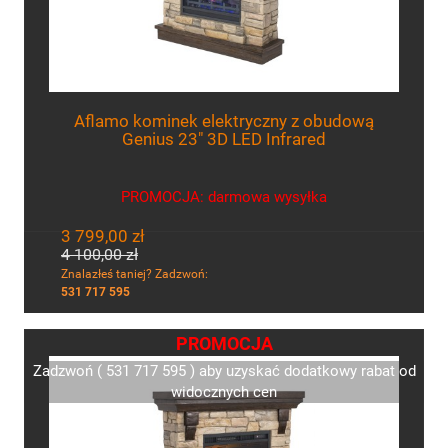
Aflamo kominek elektryczny z obudową
Genius 23" 3D LED Infrared
PROMOCJA: darmowa wysyłka
3 799,00 zł
4 100,00 zł
Znalazłeś taniej? Zadzwoń:
531 717 595
PROMOCJA
Zadzwoń ( 531 717 595 ) aby uzyskać dodatkowy rabat od
widocznych cen