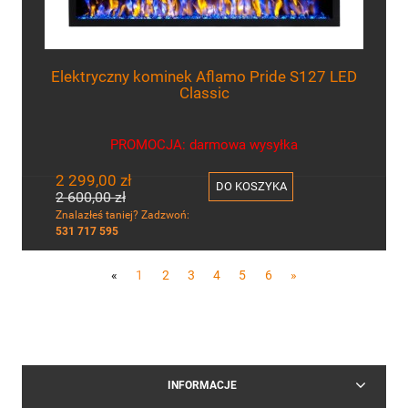
Elektryczny kominek Aflamo Pride S127 LED
Classic
PROMOCJA: darmowa wysyłka
2 299,00 zł
DO KOSZYKA
2 600,00 zł
Znalazłeś taniej? Zadzwoń:
531 717 595
«
1
2
3
4
5
6
»
INFORMACJE