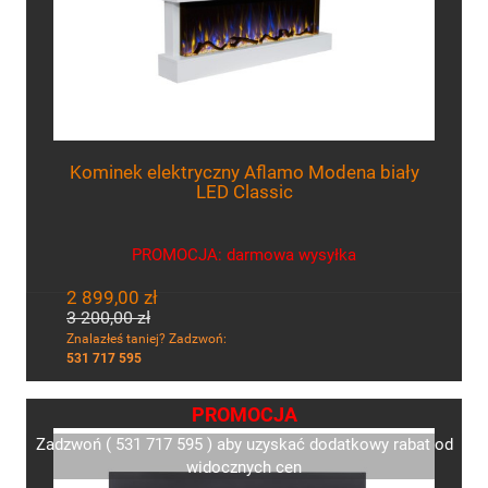
Kominek elektryczny Aflamo Modena biały
LED Classic
PROMOCJA: darmowa wysyłka
2 899,00 zł
3 200,00 zł
Znalazłeś taniej? Zadzwoń:
531 717 595
PROMOCJA
Zadzwoń ( 531 717 595 ) aby uzyskać dodatkowy rabat od
widocznych cen