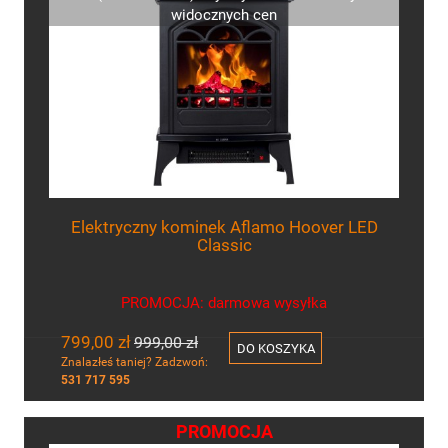
widocznych cen
Elektryczny kominek Aflamo Hoover LED
Classic
PROMOCJA: darmowa wysyłka
799,00 zł
999,00 zł
DO KOSZYKA
Znalazłeś taniej? Zadzwoń:
531 717 595
PROMOCJA