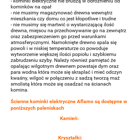
- kominki elektryczne nie brudzą w odróżnieniu od
kominków na opał
- nie musimy magazynować drewna wewnątrz
mieszkania czy domu co jest kłopotliwe i trudne
- nie musimy się martwić o wystarczającą ilość
drewna, miejscu na przechowywanie go na zewnątrz
oraz zabezpieczeniem go przed warunkami
atmosferycznymi. Namoknięte drewno spala się
powoli i w niskiej temperaturze co powoduje
wytworzenie większej ilości popiołu i szybkiemu
zabrudzeniu szyby. Należy również pamiętać że
opalając wilgotnym drewnem powstaje dym oraz
para wodna która może się skraplać i mieć odczyn
kwaśny, wilgoć w połączeniu z sadzą tworzą maź
smolistą która może się osadzać na ścianach
komina.
Ścienne kominki elektryczne Aflamo są dostępne w
poniższych paleniskach
Kamień:
Kryształki: