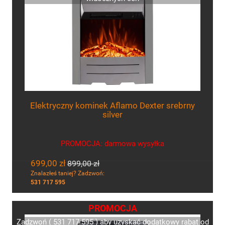
Elektryczny kominek Aflamo Dexter srebrny
silver
PROMOCJA: darmowa wysyłka
699,00 zł
899,00 zł
Znalazłeś taniej? Zadzwoń:
531 717 595
PROMOCJA
Zadzwoń ( 531 717 595 ) aby uzyskać dodatkowy rabat od