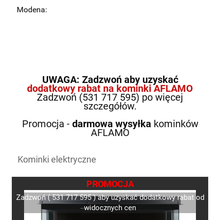
Modena:
UWAGA: Zadzwoń aby uzyskać
dodatkowy rabat na kominki AFLAMO
Zadzwoń (531 717 595) po więcej
szczegółów.
Promocja -
darmowa wysyłka
kominków
AFLAMO
Kominki elektryczne
PROMOCJA
Zadzwoń ( 531 717 595 ) aby uzyskać dodatkowy rabat od
widocznych cen