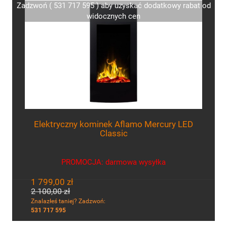
Zadzwoń ( 531 717 595 ) aby uzyskać dodatkowy rabat od
widocznych cen
Elektryczny kominek Aflamo Mercury LED
Classic
PROMOCJA: darmowa wysyłka
1 799,00 zł
2 100,00 zł
Znalazłeś taniej? Zadzwoń:
531 717 595