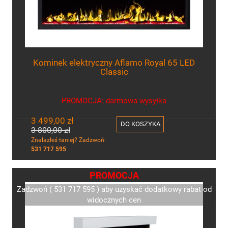
Kominek elektryczny Aflamo Royal 65 LED
Classic
PROMOCJA: darmowa wysyłka
3 499,00 zł
DO KOSZYKA
3 800,00 zł
Znalazłeś taniej? Zadzwoń:
531 717 595
PROMOCJA
Zadzwoń ( 531 717 595 ) aby uzyskać dodatkowy rabat od
widocznych cen