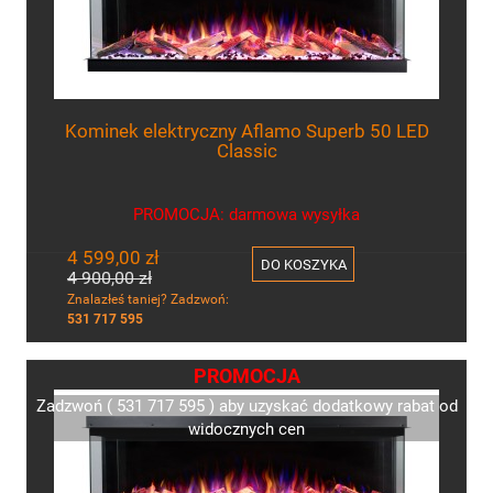
Kominek elektryczny Aflamo Superb 50 LED
Classic
PROMOCJA: darmowa wysyłka
4 599,00 zł
DO KOSZYKA
4 900,00 zł
Znalazłeś taniej? Zadzwoń:
531 717 595
PROMOCJA
Zadzwoń ( 531 717 595 ) aby uzyskać dodatkowy rabat od
widocznych cen