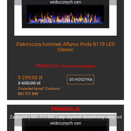
widocznych cen
Elektryczny kominek Aflamo Pride B178 LED
Classic
PROMOCJA: darmowa wysyłka
3 299,00 zł
DO KOSZYKA
3 600,00 zł
Znalazłeś taniej? Zadzwoń:
531 717 595
PROMOCJA
Zadzwoń ( 531 717 595 ) aby uzyskać dodatkowy rabat od
widocznych cen