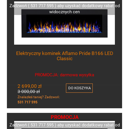
Zadzwoń ( 531 717 595 ) aby uzyskać dodatkowy rabat od
widocznych cen
Elektryczny kominek Aflamo Pride B166 LED
Classic
PROMOCJA: darmowa wysyłka
2 699,00 zł
DO KOSZYKA
3 000,00 zł
Znalazłeś taniej? Zadzwoń:
531 717 595
PROMOCJA
Zadzwoń ( 531 717 595 ) aby uzyskać dodatkowy rabat od