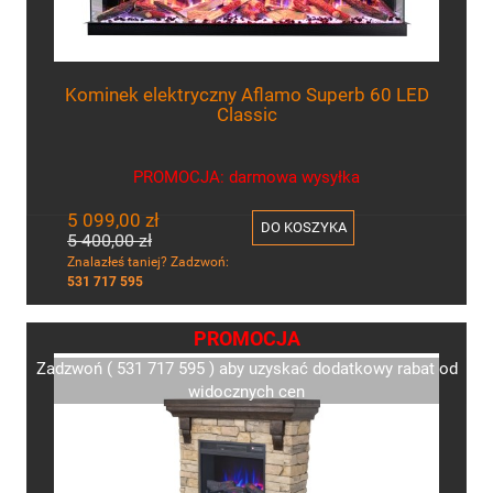
Kominek elektryczny Aflamo Superb 60 LED
Classic
PROMOCJA: darmowa wysyłka
5 099,00 zł
DO KOSZYKA
5 400,00 zł
Znalazłeś taniej? Zadzwoń:
531 717 595
PROMOCJA
Zadzwoń ( 531 717 595 ) aby uzyskać dodatkowy rabat od
widocznych cen