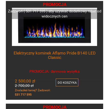
PROMOCJA
Zadzwoń ( 531 717 595 ) aby uzyskać dodatkowy rabat od
widocznych cen
Elektryczny kominek Aflamo Pride B140 LED
Classic
PROMOCJA: darmowa wysyłka
2 500,00 zł
DO KOSZYKA
2 700,00 zł
Znalazłeś taniej? Zadzwoń:
531 717 595
PROMOCJA