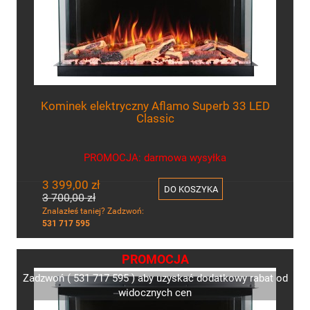
Kominek elektryczny Aflamo Superb 33 LED
Classic
PROMOCJA: darmowa wysyłka
3 399,00 zł
DO KOSZYKA
3 700,00 zł
Znalazłeś taniej? Zadzwoń:
531 717 595
PROMOCJA
Zadzwoń ( 531 717 595 ) aby uzyskać dodatkowy rabat od
widocznych cen