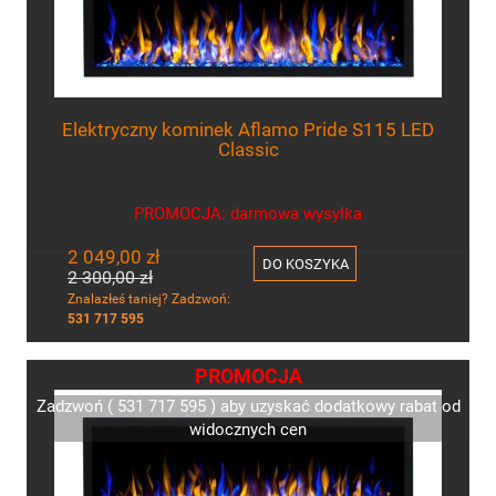
Elektryczny kominek Aflamo Pride S115 LED
Classic
PROMOCJA: darmowa wysyłka
2 049,00 zł
DO KOSZYKA
2 300,00 zł
Znalazłeś taniej? Zadzwoń:
531 717 595
PROMOCJA
Zadzwoń ( 531 717 595 ) aby uzyskać dodatkowy rabat od
widocznych cen