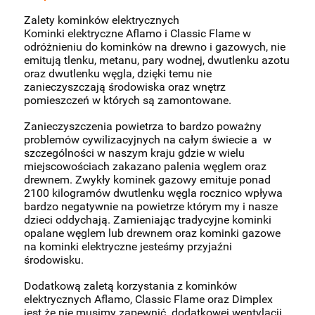
Zalety kominków elektrycznych
Kominki elektryczne Aflamo i Classic Flame w
odróżnieniu do kominków na drewno i gazowych, nie
emitują tlenku, metanu, pary wodnej, dwutlenku azotu
oraz dwutlenku węgla, dzięki temu nie
zanieczyszczają środowiska oraz wnętrz
pomieszczeń w których są zamontowane.
Zanieczyszczenia powietrza to bardzo poważny
problemów cywilizacyjnych na całym świecie a w
szczególności w naszym kraju gdzie w wielu
miejscowościach zakazano palenia węglem oraz
drewnem. Zwykły kominek gazowy emituje ponad
2100 kilogramów dwutlenku węgla rocznico wpływa
bardzo negatywnie na powietrze którym my i nasze
dzieci oddychają. Zamieniając tradycyjne kominki
opalane węglem lub drewnem oraz kominki gazowe
na kominki elektryczne jesteśmy przyjaźni
środowisku.
Dodatkową zaletą korzystania z kominków
elektrycznych Aflamo, Classic Flame oraz Dimplex
jest że nie musimy zapewnić dodatkowej wentylacji