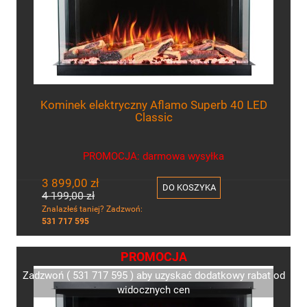
Kominek elektryczny Aflamo Superb 40 LED
Classic
PROMOCJA: darmowa wysyłka
3 899,00 zł
DO KOSZYKA
4 199,00 zł
Znalazłeś taniej? Zadzwoń:
531 717 595
PROMOCJA
Zadzwoń ( 531 717 595 ) aby uzyskać dodatkowy rabat od
widocznych cen