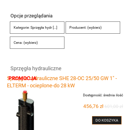
Opcje przeglądania
Kategorie: Sprzęgła hydr [...]
Producent: (wybierz)
Cena: (wybierz)
Sprzęgła hydrauliczne
PROMOCJA
Sprzęgło hydrauliczne SHE 28-OC 25/50 GW 1" -
ELTERM - ocieplone-do 28 kW
Dostępność:
średnia ilość
456,76 zł
601,00 zł
DO KOSZYKA