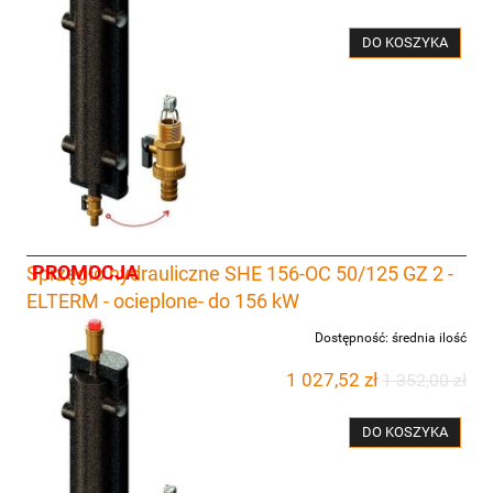
DO KOSZYKA
PROMOCJA
Sprzęgło hydrauliczne SHE 156-OC 50/125 GZ 2 -
ELTERM - ocieplone- do 156 kW
Dostępność:
średnia ilość
1 027,52 zł
1 352,00 zł
DO KOSZYKA