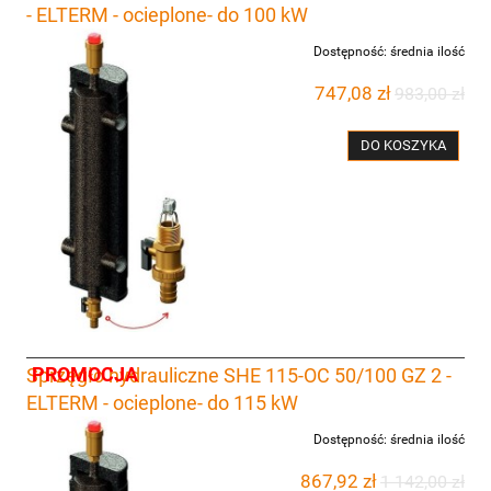
- ELTERM - ocieplone- do 100 kW
Dostępność:
średnia ilość
747,08 zł
983,00 zł
DO KOSZYKA
PROMOCJA
Sprzęgło hydrauliczne SHE 115-OC 50/100 GZ 2 -
ELTERM - ocieplone- do 115 kW
Dostępność:
średnia ilość
867,92 zł
1 142,00 zł