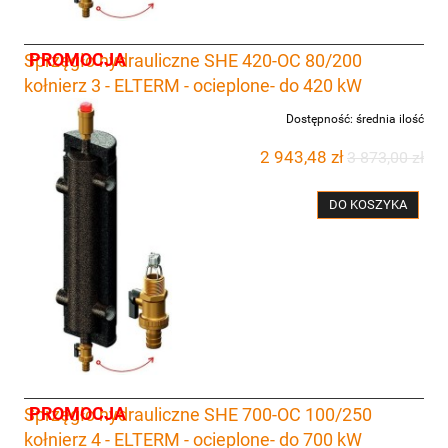
PROMOCJA
Sprzęgło hydrauliczne SHE 420-OC 80/200
kołnierz 3 - ELTERM - ocieplone- do 420 kW
Dostępność:
średnia ilość
2 943,48 zł
3 873,00 zł
DO KOSZYKA
PROMOCJA
Sprzęgło hydrauliczne SHE 700-OC 100/250
kołnierz 4 - ELTERM - ocieplone- do 700 kW