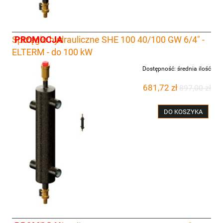
PROMOCJA
Sprzęgło hydrauliczne SHE 100 40/100 GW 6/4" -
ELTERM - do 100 kW
Dostępność:
średnia ilość
681,72 zł
897,00 zł
DO KOSZYKA