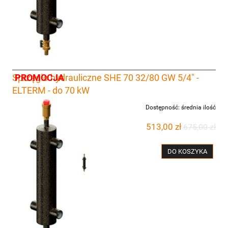
PROMOCJA
Sprzęgło hydrauliczne SHE 70 32/80 GW 5/4" -
ELTERM - do 70 kW
Dostępność:
średnia ilość
513,00 zł
675,00 zł
DO KOSZYKA