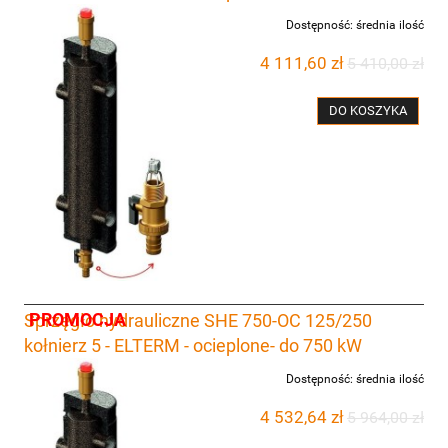
Dostępność:
średnia ilość
4 111,60 zł
5 410,00 zł
DO KOSZYKA
PROMOCJA
Sprzęgło hydrauliczne SHE 750-OC 125/250
kołnierz 5 - ELTERM - ocieplone- do 750 kW
Dostępność:
średnia ilość
4 532,64 zł
5 964,00 zł