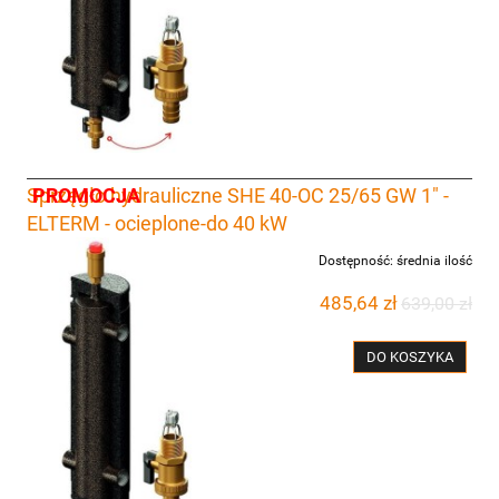
PROMOCJA
Sprzęgło hydrauliczne SHE 40-OC 25/65 GW 1" -
ELTERM - ocieplone-do 40 kW
Dostępność:
średnia ilość
485,64 zł
639,00 zł
DO KOSZYKA