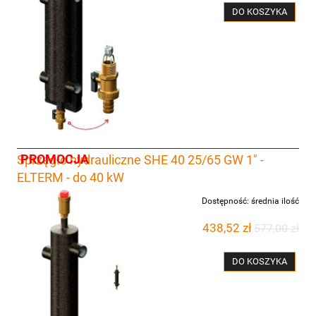
DO KOSZYKA
PROMOCJA
Sprzęgło hydrauliczne SHE 40 25/65 GW 1" -
ELTERM - do 40 kW
Dostępność:
średnia ilość
438,52 zł
577,00 zł
DO KOSZYKA