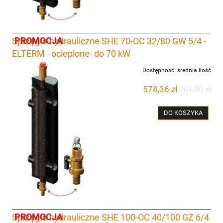
PROMOCJA
Sprzęgło hydrauliczne SHE 70-OC 32/80 GW 5/4 -
ELTERM - ocieplone- do 70 kW
Dostępność:
średnia ilość
578,36 zł
761,00 zł
DO KOSZYKA
PROMOCJA
Sprzęgło hydrauliczne SHE 100-OC 40/100 GZ 6/4