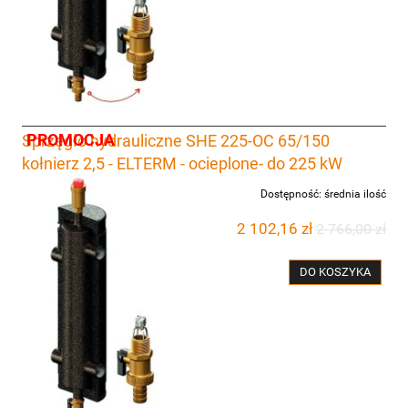
PROMOCJA
Sprzęgło hydrauliczne SHE 225-OC 65/150
kołnierz 2,5 - ELTERM - ocieplone- do 225 kW
Dostępność:
średnia ilość
2 102,16 zł
2 766,00 zł
DO KOSZYKA