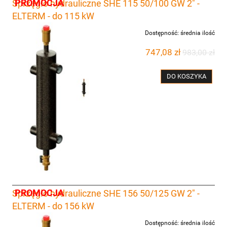
PROMOCJA
Sprzęgło hydrauliczne SHE 115 50/100 GW 2" -
ELTERM - do 115 kW
Dostępność:
średnia ilość
747,08 zł
983,00 zł
DO KOSZYKA
PROMOCJA
Sprzęgło hydrauliczne SHE 156 50/125 GW 2" -
ELTERM - do 156 kW
Dostępność:
średnia ilość