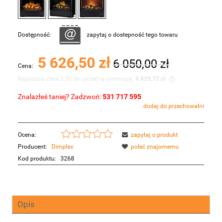
Dostępność:
zapytaj o dostepność tego towaru
5 626,50 zł
6 050,00 zł
Cena:
Najniższa cena z 30 dni przed tą promocją:
4 829,72 zł
Znalazłeś taniej? Zadzwoń:
531 717 595
Jeżeli produkt jest sprzedawany krócej niż 30
dodaj do przechowalni
dni, wyświetlana jest najniższa cena od
momentu, kiedy produkt pojawił się w
sprzedaży.
Ocena:
zapytaj o produkt
Producent:
Dimplex
poleć znajomemu
Kod produktu:
3268
Opis