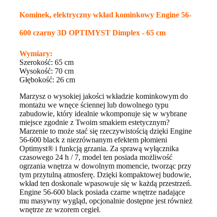
Kominek, elektryczny wkład kominkowy Engine 56-
600 czarny 3D OPTIMYST Dimplex - 65 cm
Wymiary:
Szerokość: 65 cm
Wysokość: 70 cm
Głębokość: 26 cm
Marzysz o wysokiej jakości wkładzie kominkowym do
montażu we wnęce ściennej lub dowolnego typu
zabudowie, który idealnie wkomponuje się w wybrane
miejsce zgodnie z Twoim smakiem estetycznym?
Marzenie to może stać się rzeczywistością dzięki Engine
56-600 black z niezrównanym efektem płomieni
Optimyst® i funkcją grzania. Za sprawą wyłącznika
czasowego 24 h / 7, model ten posiada możliwość
ogrzania wnętrza w dowolnym momencie, tworząc przy
tym przytulną atmosferę. Dzięki kompaktowej budowie,
wkład ten doskonale wpasowuje się w każdą przestrzeń.
Engine 56-600 black posiada czarne wnętrze nadające
mu masywny wygląd, opcjonalnie dostępne jest również
wnętrze ze wzorem cegieł.