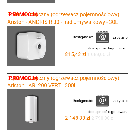
PROMOCJA
Bojler elektryczny (ogrzewacz pojemnościowy)
Ariston - ANDRIS R 30 - nad umywalkowy - 30L
Dostępność:
zapytaj o
dostepność tego towaru
815,43 zł
1 059,00 zł
PROMOCJA
Bojler elektryczny (ogrzewacz pojemnościowy)
Ariston - ARI 200 VERT - 200L
Dostępność:
zapytaj o
dostepność tego towaru
2 148,30 zł
2 790,00 zł