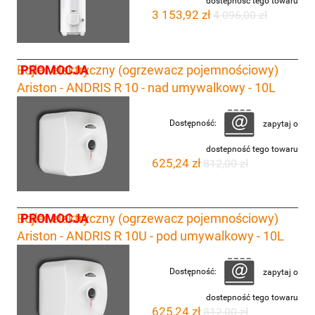
dostepność tego towaru
3 153,92 zł
4 096,00 zł
PROMOCJA
Bojler elektryczny (ogrzewacz pojemnościowy)
Ariston - ANDRIS R 10 - nad umywalkowy - 10L
Dostępność:
zapytaj o
dostepność tego towaru
625,24 zł
812,00 zł
PROMOCJA
Bojler elektryczny (ogrzewacz pojemnościowy)
Ariston - ANDRIS R 10U - pod umywalkowy - 10L
Dostępność:
zapytaj o
dostepność tego towaru
625,24 zł
812,00 zł