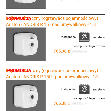
PROMOCJA
Bojler elektryczny (ogrzewacz pojemnościowy)
Ariston - ANDRIS R 15 - nad umywalkowy - 15L
Dostępność:
zapytaj o
dostepność tego towaru
765,38 zł
994,00 zł
PROMOCJA
Bojler elektryczny (ogrzewacz pojemnościowy)
Ariston - ANDRIS R 15U - pod umywalkowy - 15L
Dostępność:
zapytaj o
dostepność tego towaru
765,38 zł
994,00 zł