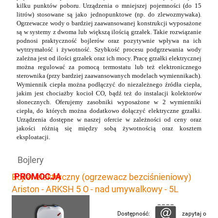
kilku punktów poboru. Urządzenia o mniejszej pojemności (do 15
litrów) stosowane są jako jednopunktowe (np. do zlewozmywaka).
Ogrzewacze wody o bardziej zaawansowanej konstrukcji wyposażone
są w systemy z dwoma lub większą ilością grzałek. Takie rozwiązanie
podnosi praktyczność bojlerów oraz pozytywnie wpływa na ich
wytrzymałość i żywotność. Szybkość procesu podgrzewania wody
zależna jest od ilości grzałek oraz ich mocy. Pracę grzałki elektrycznej
można regulować za pomocą termostatu lub też elektronicznego
sterownika (przy bardziej zaawansowanych modelach wymiennikach).
Wymiennik ciepła można podłączyć do niezależnego źródła ciepła,
jakim jest chociażby kocioł CO, bądź też do instalacji kolektorów
słonecznych. Oferujemy zasobniki wyposażone w 2 wymienniki
ciepła, do których można dodatkowo dołączyć elektryczne grzałki.
Urządzenia dostępne w naszej ofercie w zależności od ceny oraz
jakości różnią się między sobą żywotnością oraz kosztem
eksploatacji.
Bojlery
PROMOCJA
Bojler elektryczny (ogrzewacz bezciśnieniowy)
Ariston - ARKSH 5 O - nad umywalkowy - 5L
Dostępność:
zapytaj o