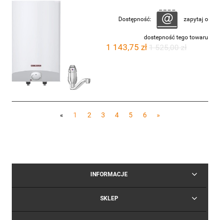
Dostępność:
zapytaj o
dostepność tego towaru
1 143,75 zł
1 525,00 zł
«
1
2
3
4
5
6
»
INFORMACJE
SKLEP