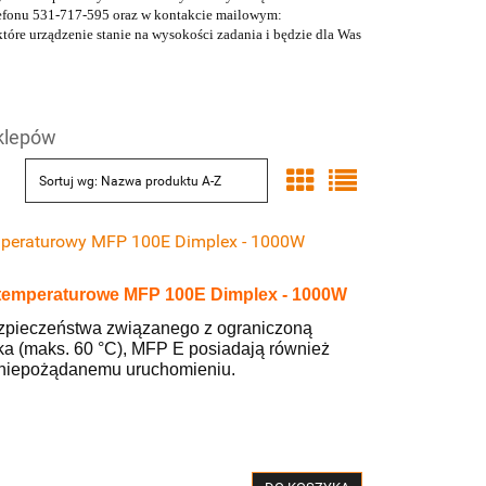
lefonu 531-717-595 oraz w kontakcie mailowym:
óre urządzenie stanie na wysokości zadania i będzie dla Was
sklepów
Sortuj wg:
Nazwa produktu A-Z
mperaturowy MFP 100E Dimplex - 1000W
otemperaturowe MFP 100E Dimplex - 1000W
zpieczeństwa związanego z ograniczoną
ka (maks. 60 °C), MFP E posiadają również
c niepożądanemu uruchomieniu.