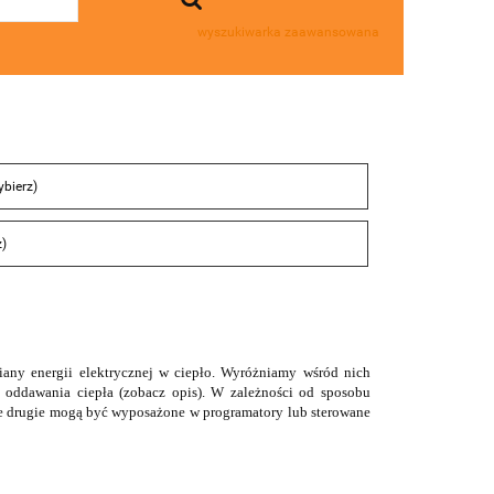
wyszukiwarka zaawansowana
ybierz)
z)
miany energii elektrycznej w ciepło. Wyróżniamy wśród nich
m oddawania ciepła (zobacz opis). W zależności od sposobu
 Te drugie mogą być wyposażone w programatory lub sterowane