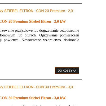
owy STIEBEL ELTRON - CON 20 Premium - 2,0
 CON 20 Premium Stiebel Eltron - 2,0 kW
grzewanie przejściowe lub dogrzewanie bezpośrednie
domowym lub biurach. Ogrzewanie pomieszczeń
i powietrza. Nowoczesne wzornictwo, doskonale
DO KOSZYKA
kać
Zadzwoń ( 531 717 595 ) aby uzyskać
 na
dodatkowy rabat od widocznych cen na
kominki AFLAMO
owy STIEBEL ELTRON - CON 30 Premium - 3,0
 CON 30 Premium Stiebel Eltron - 3,0 kW