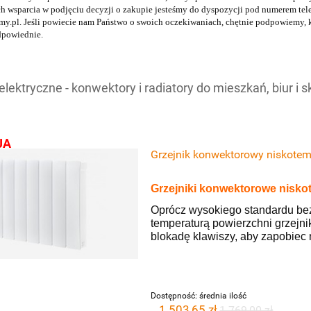
h wsparcia w podjęciu decyzji o zakupie jesteśmy do dyspozycji pod numerem te
y.pl. Jeśli powiecie nam Państwo o swoich oczekiwaniach, chętnie podpowiemy, kt
dpowiednie.
 elektryczne - konwektory i radiatory do mieszkań, biur i 
JA
Grzejnik konwektorowy niskote
Grzejniki konwektorowe nisk
Oprócz wysokiego standardu be
temperaturą powierzchni grzejni
blokadę klawiszy, aby zapobie
Dostępność:
średnia ilość
1 503,65 zł
1 769,00 zł