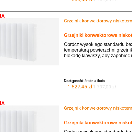
JA
Grzejnik konwektorowy niskote
Grzejniki konwektorowe nisk
Oprócz wysokiego standardu be
temperaturą powierzchni grzejni
blokadę klawiszy, aby zapobie
Dostępność:
średnia ilość
1 527,45 zł
1 797,00 zł
JA
Grzejnik konwektorowy niskote
Grzejniki konwektorowe nisk
Oprócz wysokiego standardu be