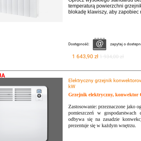
temperaturą powierzchni grzejni
blokadę klawiszy, aby zapobie
Dostępność:
zapytaj o dostepn
1 643,90 zł
1 934,00 zł
JA
Elektryczny grzejnik konwektor
kW
Grzejnik elektryczny, konwektor
Zastosowanie: przeznaczone jako o
pomieszczeń w gospodarstwach 
odbywa się na zasadzie konwekcj
prezentuje się w każdym wnętrzu.