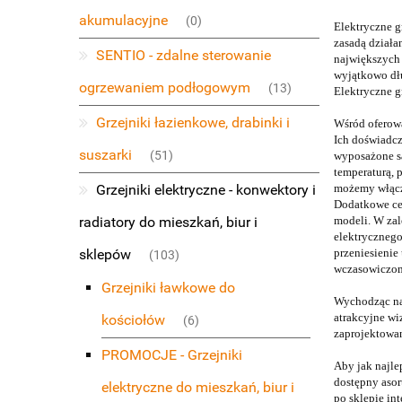
akumulacyjne
(0)
Elektryczne g
zasadą działa
SENTIO - zdalne sterowanie
największych 
wyjątkowo dłu
ogrzewaniem podłogowym
(13)
Elektryczne g
Grzejniki łazienkowe, drabinki i
Wśród oferowa
Ich doświadcz
suszarki
(51)
wyposażone są
temperaturą, 
Grzejniki elektryczne - konwektory i
możemy włącza
Dodatkowe cec
radiatory do mieszkań, biur i
modeli. W zal
elektrycznego
sklepów
przeniesienie
(103)
wczasowiczo
Grzejniki ławkowe do
Wychodząc nap
atrakcyjne wi
kościołów
(6)
zaprojektowan
PROMOCJE - Grzejniki
Aby jak najle
dostępny asor
elektryczne do mieszkań, biur i
po sklepie in