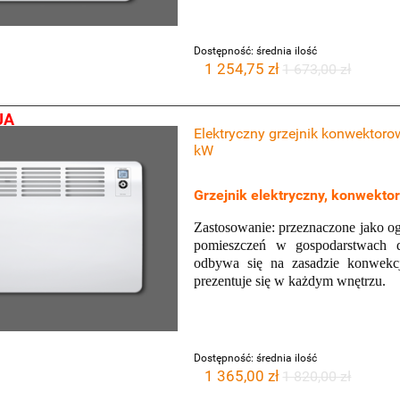
Dostępność:
średnia ilość
1 254,75 zł
1 673,00 zł
JA
Elektryczny grzejnik konwektor
kW
Grzejnik elektryczny, konwekto
Zastosowanie: przeznaczone jako o
pomieszczeń w gospodarstwach 
odbywa się na zasadzie konwekcj
prezentuje się w każdym wnętrzu.
Dostępność:
średnia ilość
1 365,00 zł
1 820,00 zł