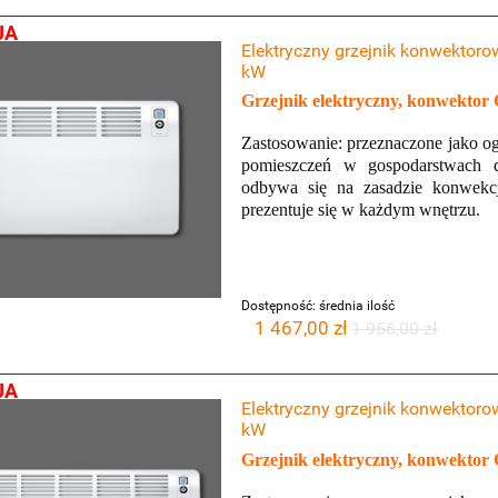
JA
Elektryczny grzejnik konwektor
kW
Grzejnik elektryczny, konwektor
Zastosowanie: przeznaczone jako o
pomieszczeń w gospodarstwach 
odbywa się na zasadzie konwekcj
prezentuje się w każdym wnętrzu.
Dostępność:
średnia ilość
1 467,00 zł
1 956,00 zł
531 717 595 ) aby uzyskać
Zadzwoń ( 531 717 595 ) aby uzys
rabat od widocznych cen na
dodatkowy rabat od widocznych cen
kominki AFLAMO
kominki AFLAMO
JA
Elektryczny grzejnik konwektor
kW
Grzejnik elektryczny, konwektor