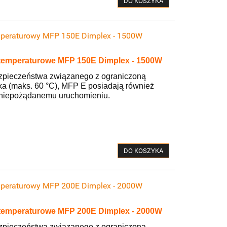
DO KOSZYKA
mperaturowy MFP 150E Dimplex - 1500W
otemperaturowe MFP 150E Dimplex - 1500W
zpieczeństwa związanego z ograniczoną
ka (maks. 60 °C), MFP E posiadają również
c niepożądanemu uruchomieniu.
DO KOSZYKA
mperaturowy MFP 200E Dimplex - 2000W
otemperaturowe MFP 200E Dimplex - 2000W
zpieczeństwa związanego z ograniczoną