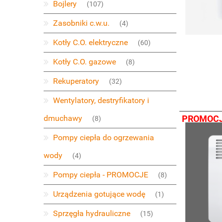
Bojlery
(107)
Zasobniki c.w.u.
(4)
Kotły C.O. elektryczne
(60)
Kotły C.O. gazowe
(8)
Rekuperatory
(32)
Wentylatory, destryfikatory i
PROMOC
dmuchawy
(8)
Pompy ciepła do ogrzewania
wody
(4)
Pompy ciepła - PROMOCJE
(8)
Urządzenia gotujące wodę
(1)
Sprzęgła hydrauliczne
(15)