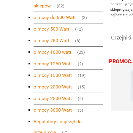
potrzebującyc
sklepów
(82)
sklep@grzejem
najbardziej o
o mocy do 500 Watt
(3)
o mocy 500 Watt
(12)
Grzejniki
o mocy 750 Watt
(6)
o mocy 1000 watt
(23)
PROMOC
o mocy 1250 Watt
(2)
o mocy 1500 Watt
(19)
o mocy 2000 Watt
(15)
o mocy 2500 Watt
(5)
o mocy 3000 Watt
(5)
Regulatory i osprzęt do
grzejników
(7)