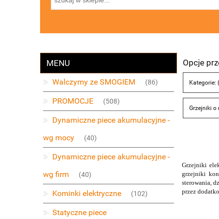
Opcje prz
MENU
Walczymy ze SMOGIEM
(86)
Kategorie: 
PROMOCJE
(508)
Grzejniki o
Dynamiczne piece akumulacyjne -
wg mocy
(40)
Dynamiczne piece akumulacyjne -
Grzejniki el
wg firm
grzejniki ko
(40)
sterowania, d
przez dodatko
Kominki elektryczne
(102)
Statyczne piece
Elektr