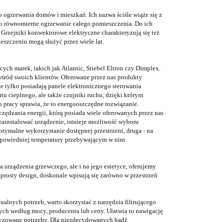
 ogrzewania domów i mieszkań. Ich nazwa ściśle wiąże się z
 to równomierne ogrzewanie całego pomieszczenia. Do ich
 Grzejniki konwektorowe elektryczne charakteryzują się też
eszczeniu mogą służyć przez wiele lat.
h marek, takich jak Atlantic, Stiebel Eltron czy Dimplex.
wśród swoich klientów. Oferowane przez nas produkty
 tylko posiadają panele elektronicznego sterowania
u cieplnego, ale także czujniki ruchu, dzięki którym
 pracy sprawia, że to energooszczędne rozwiązanie.
zędzania energii, którą posiada wiele oferowanych przez nas
ainstalować urządzenie, istnieje możliwość wyboru
tymalne wykorzystanie dostępnej przestrzeni, druga - na
odpowiedniej temperatury przebywającym w nim
urządzenia grzewczego, ale i na jego estetyce, oferujemy
prosty design, doskonale wpisują się zarówno w przestrzeń
nych potrzeb, warto skorzystać z narzędzia filtrującego
ch według mocy, producenta lub ceny. Ułatwia to nawigację
ecyzowane potrzeby. Dla niezdecydowanych bądź