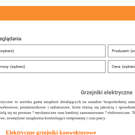
eglądania
(wybierz)
Producent: (w
 mocy: (wybierz)
Cena: (wybier
Grzejniki elektryczne
ektryczne to szeroka gama urządzeń działających na zasadzie bezpośredniej za
nwektorowe, promiennikowe i radiatorowe, które różnią się jakością i sposobe
zielą się na prostsze ? mechaniczne oraz bardziej zaawansowane ? elektroniczne.
we, zewnętrzne urządzenia kontrolujące temperaturę i czas pracy.
yczne grzejniki konwektorowe