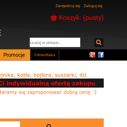
Zarejestruj się
Zaloguj się
Koszyk:
(pusty)
Promocje
Fotowoltaika