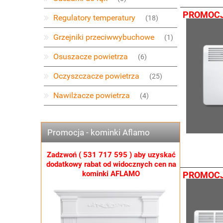
PROMOC
Regulatory temperatury
(18)
Grzejniki przeciwwybuchowe
(1)
Osuszacze powietrza
(6)
Oczyszczacze powietrza
(25)
Nawilżacze powietrza
(4)
Promocja - kominki Aflamo
Zadzwoń ( 
Zadzwoń ( 531 717 595 ) aby uzyskać
dodatkowy 
dodatkowy rabat od widocznych cen na
by uzyskać
kominki AFLAMO
PROMOC
nych cen na
O