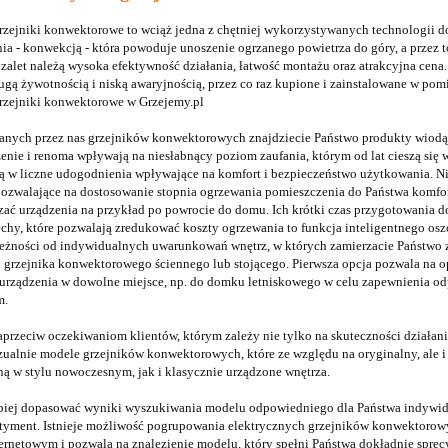
rzejniki konwektorowe to wciąż jedna z chętniej wykorzystywanych technologii do
nia - konwekcją - która powoduje unoszenie ogrzanego powietrza do góry, a przez
zalet należą wysoka efektywność działania, łatwość montażu oraz atrakcyjna cena.
gą żywotnością i niską awaryjnością, przez co raz kupione i zainstalowane w pomi
rzejniki konwektorowe w Grzejemy.pl
nych przez nas grzejników konwektorowych znajdziecie Państwo produkty wiodącyc
enie i renoma wpływają na niesłabnący poziom zaufania, którym od lat cieszą się 
 w liczne udogodnienia wpływające na komfort i bezpieczeństwo użytkowania. Nie
pozwalające na dostosowanie stopnia ogrzewania pomieszczenia do Państwa komfort
ć urządzenia na przykład po powrocie do domu. Ich krótki czas przygotowania do
hy, które pozwalają zredukować koszty ogrzewania to funkcja inteligentnego oszc
eżności od indywidualnych uwarunkowań wnętrz, w których zamierzacie Państwo z
 grzejnika konwektorowego ściennego lub stojącego. Pierwsza opcja pozwala na op
 urządzenia w dowolne miejsce, np. do domku letniskowego w celu zapewnienia 
m.
rzeciw oczekiwaniom klientów, którym zależy nie tylko na skuteczności działania 
zualnie modele grzejników konwektorowych, które ze względu na oryginalny, ale i 
ą w stylu nowoczesnym, jak i klasycznie urządzone wnętrza.
piej dopasować wyniki wyszukiwania modelu odpowiedniego dla Państwa indywidual
tyment. Istnieje możliwość pogrupowania elektrycznych grzejników konwektorowy
ternetowym i pozwala na znalezienie modelu, który spełni Państwa dokładnie spr