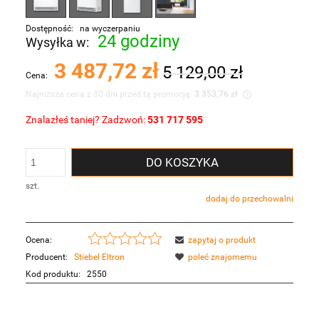
Dostępność:
na wyczerpaniu
24 godziny
Wysyłka w:
3 487,72 zł
5 129,00 zł
Cena:
Najniższa cena z 30 dni przed tą promocją:
3 353,76 zł
Znalazłeś taniej? Zadzwoń:
531 717 595
Jeżeli produkt jest sprzedawany krócej niż 30
dni, wyświetlana jest najniższa cena od
momentu, kiedy produkt pojawił się w
DO KOSZYKA
sprzedaży.
szt.
dodaj do przechowalni
Ocena:
zapytaj o produkt
Producent:
Stiebel Eltron
poleć znajomemu
Kod produktu:
2550