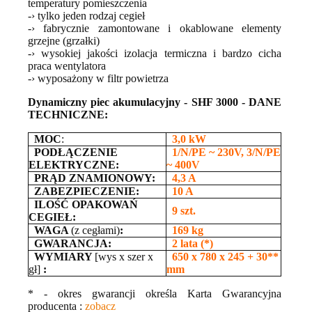
temperatury pomieszczenia
-› tylko jeden rodzaj cegieł
-› fabrycznie zamontowane i okablowane elementy
grzejne (grzałki)
-› wysokiej jakości izolacja termiczna i bardzo cicha
praca wentylatora
-› wyposażony w filtr powietrza
Dynamiczny piec akumulacyjny - SHF 3000 - DANE
TECHNICZNE:
MOC
:
3,0 kW
PODŁĄCZENIE
1/N/PE ~ 230V, 3/N/PE
ELEKTRYCZNE:
~ 400V
PRĄD ZNAMIONOWY:
4,3 A
ZABEZPIECZENIE:
10 A
ILOŚĆ OPAKOWAŃ
9 szt.
CEGIEŁ:
WAGA
(z cegłami)
:
169 kg
GWARANCJA:
2 lata (*)
WYMIARY
[wys x szer x
650 x 780 x 245 + 30**
gł]
:
mm
* -
okres gwarancji określa Karta Gwarancyjna
producenta :
zobacz