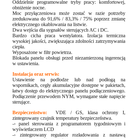
Oddzielnie programowalne tryby pracy: komfortowej,
obniżenie nocne.
Moc przyłączeniowa może zostać w razie potrzeby
zredukowana do 91,6% / 83,3% / 75% poprzez zmianę
elektrycznego okablowania na listwie.
Dwa wejścia dla sygnałów sterujących AC i DC.
Bardzo cicha praca wentylatora. Izolacja termiczna
wysokiej jakości, zwiększająca zdolności zatrzymywania
ciepła.
Wyposażone w filtr powietrza.
Blokada panelu obsługi przed niezamierzoną ingerencją
w ustawienia.
Instalacja oraz serwis:
Ustawienie na podłodze lub nad podłogą na
wspornikach, cegły akumulacyjne dostępne w pakietach,
łatwy dostęp do elektrycznego panelu podłączeniowego.
Podłączenie przewodem NYM, wymagane stałe napięcie
sterujące.
Bezpieczeństwo:
VDE / GS, klasa ochrony I,
zintegrowany czujnik temperatury bezpieczeństwa.
-› panel sterowania z programatorem tygodniowym i
wyświetlaczem LCD
-› zintegrowany regulator rozładowania z nastawą