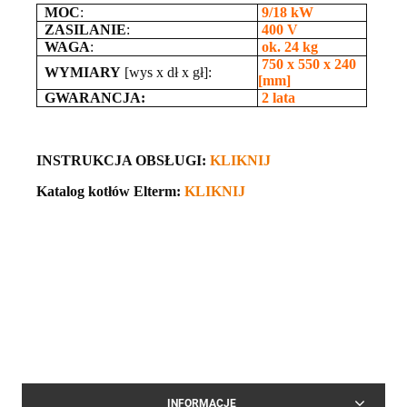
MOC
:
9
/18 kW
ZASILANIE
:
400 V
WAGA
:
ok. 24 kg
750
x 550 x 240
WYMIARY
[wys x dł x gł]:
[mm]
GWARANCJA:
2 lata
INSTRUKCJA OBSŁUGI:
KLIKNIJ
Katalog kotłów Elterm:
KLIKNIJ
INFORMACJE