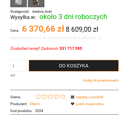
Dostępność:
średnia ilość
około 3 dni roboczych
Wysyłka w:
6 370,66 zł
8 609,00 zł
Cena:
Najniższa cena z 30 dni przed tą promocją:
6 188,62 zł
Znalazłeś taniej? Zadzwoń:
531 717 595
Jeżeli produkt jest sprzedawany krócej niż 30
dni, wyświetlana jest najniższa cena od
momentu, kiedy produkt pojawił się w
DO KOSZYKA
sprzedaży.
szt.
dodaj do przechowalni
Ocena:
zapytaj o produkt
Producent:
Elterm
poleć znajomemu
Kod produktu:
3204