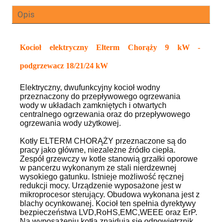
Opis
Kocioł elektryczny Elterm Chorąży 9 kW -
podgrzewacz 18/21/24 kW
Elektryczny, dwufunkcyjny kocioł wodny
przeznaczony do przepływowego ogrzewania
wody w układach zamkniętych i otwartych
centralnego ogrzewania oraz do przepływowego
ogrzewania wody użytkowej.
Kotły ELTERM CHORĄŻY przeznaczone są do
pracy jako główne, niezależne źródło ciepła.
Zespół grzewczy w kotle stanowią grzałki oporowe
w pancerzu wykonanym ze stali nierdzewnej
wysokiego gatunku. Istnieje możliwość ręcznej
redukcji mocy. Urządzenie wyposażone jest w
mikroprocesor sterujący. Obudowa wykonana jest z
blachy ocynkowanej. Kocioł ten spełnia dyrektywy
bezpieczeństwa LVD,RoHS,EMC,WEEE oraz ErP.
Na wyposażeniu kotła znajdują się odpowietrznik,